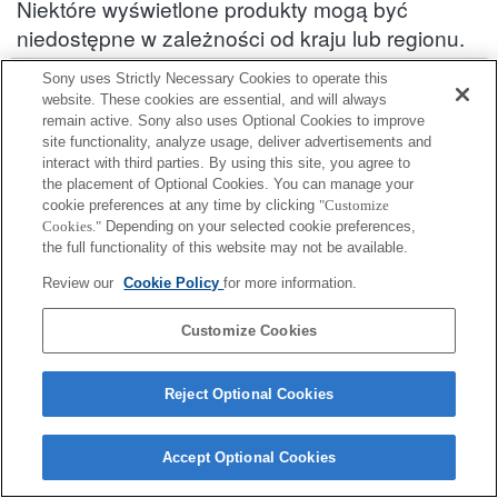
Niektóre wyświetlone produkty mogą być
niedostępne w zależności od kraju lub regionu.
Informacje na temat kompatybilności akcesoriów : AC-SQ950A
Sony uses Strictly Necessary Cookies to operate this
website. These cookies are essential, and will always
remain active. Sony also uses Optional Cookies to improve
site functionality, analyze usage, deliver advertisements and
interact with third parties. By using this site, you agree to
Terms of Use
Contact Us
Cookie Policy
the placement of Optional Cookies. You can manage your
Copyright 2026 Sony Corporation
cookie preferences at any time by clicking
"Customize
Cookies."
Depending on your selected cookie preferences,
the full functionality of this website may not be available.
Review our
Cookie Policy
for more information.
Customize Cookies
Reject Optional Cookies
Accept Optional Cookies