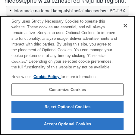
niedostępne w zależności od kraju lub regionu.
Informacje na temat kompatybilności akcesoriów : BC-TRX
Sony uses Strictly Necessary Cookies to operate this
website. These cookies are essential, and will always
Bloggie
remain active. Sony also uses Optional Cookies to improve
site functionality, analyze usage, deliver advertisements and
interact with third parties. By using this site, you agree to
Pełna zgodność
the placement of Optional Cookies. You can manage your
Zgodność w ograniczonym zakresie
cookie preferences at any time by clicking
"Customize
Cookies."
Depending on your selected cookie preferences,
the full functionality of this website may not be available.
MHS-PM1
Review our
Cookie Policy
for more information.
Customize Cookies
Reject Optional Cookies
Terms of Use
Contact Us
Cookie Policy
Copyright 2026 Sony Corporation
Accept Optional Cookies