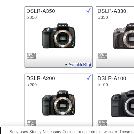
DSLR-A350
DSLR-A330
α350
α330
Ayrıntılı Bilgi
DSLR-A200
DSLR-A100
α200
α100
Ayrıntılı Bilgi
Sony uses Strictly Necessary Cookies to operate this website. These co