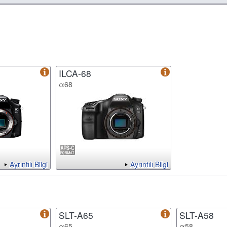
ILCA-68
α68
Ayrıntılı Bilgi
Ayrıntılı Bilgi
SLT-A65
SLT-A58
α65
α58