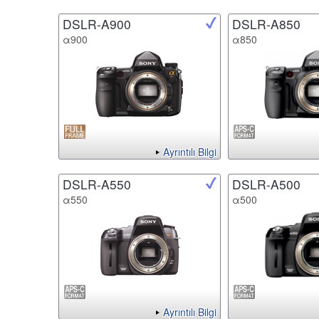
DSLR-A900
DSLR-A850
α900
α850
Ayrıntılı Bilgi
DSLR-A550
DSLR-A500
α550
α500
Ayrıntılı Bilgi