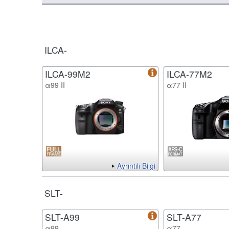
ILCA-
ILCA-99M2
ILCA-77M2
α99 II
α77 II
Ayrıntılı Bilgi
SLT-
SLT-A99
SLT-A77
α99
α77