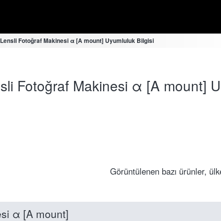
r Lensli Fotoğraf Makinesi α [A mount] Uyumluluk Bilgisi
nsli Fotoğraf Makinesi α [A mount] U
Görüntülenen bazı ürünler, ülk
nesi α [A mount]