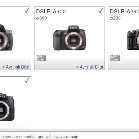
DSLR-A300
DSLR-A29
α300
α290
Ayrıntılı Bilgi
Ayrıntılı Bilgi
Ayrıntılı Bilgi
okies are essential, and will always remain