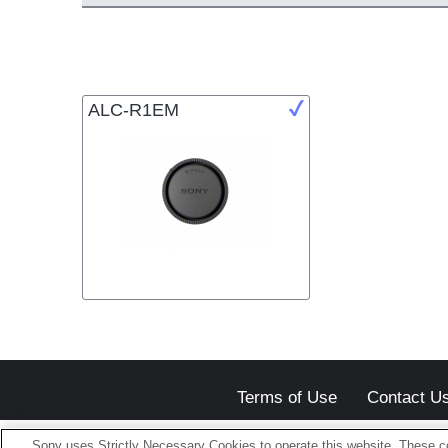
ALC-R1EM
Terms of Use
Contact U
Sony uses Strictly Necessary Cookies to operate this website. These co