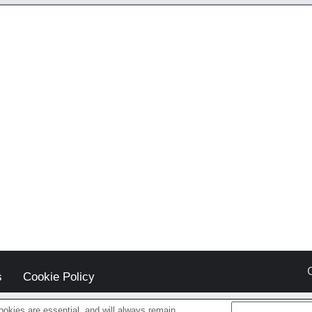
s
Cookie Policy
okies are essential, and will always remain