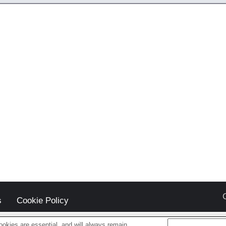
s
Cookie Policy
okies are essential, and will always remain