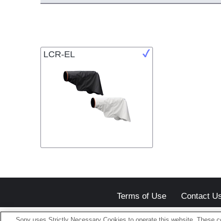
LCR-EL
Terms of Use
Contact U
Sony uses Strictly Necessary Cookies to operate this website. These co