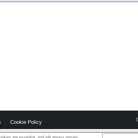
s
Cookie Policy
okies are essential, and will always remain