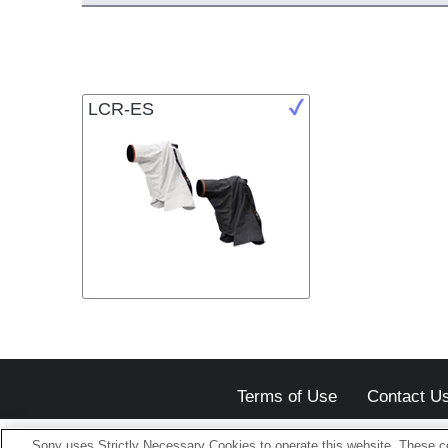
LCR-ES
Terms of Use
Contact U
Sony uses Strictly Necessary Cookies to operate this website. These co