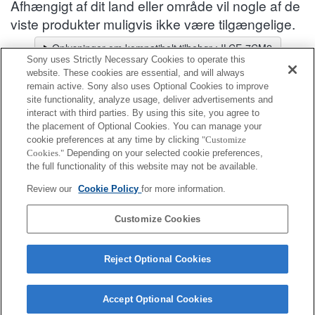
Afhængigt af dit land eller område vil nogle af de
viste produkter muligvis ikke være tilgængelige.
Oplysninger om kompatibelt tilbehør : ILCE-7CM2
Sony uses Strictly Necessary Cookies to operate this
Objektivvælger
website. These cookies are essential, and will always
Vælg et anbefalet objektiv til de fotos, du vil tage
remain active. Sony also uses Optional Cookies to improve
site functionality, analyze usage, deliver advertisements and
interact with third parties. By using this site, you agree to
Ekstra objektivdæksel til kamerahus
the placement of Optional Cookies. You can manage your
cookie preferences at any time by clicking
"Customize
Cookies."
Depending on your selected cookie preferences,
Fuldt kompatibel
the full functionality of this website may not be available.
Kompatibel, men med begrænsninger
Review our
Cookie Policy
for more information.
ALC-B1EM
Customize Cookies
Reject Optional Cookies
Accept Optional Cookies
Terms of Use
Contact Us
Cookie Policy
Copyright 2026 Sony Corporation