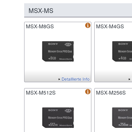
MSX-MS
MSX-M8GS
MSX-M4GS
Detaillierte Info
MSX-M512S
MSX-M256S