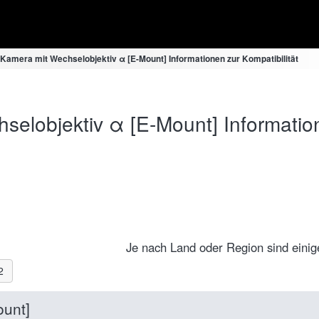
Kamera mit Wechselobjektiv α [E-Mount] Informationen zur Kompatibilität
elobjektiv α [E-Mount] Information
Je nach Land oder Region sind einige 
2
ount]