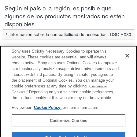
Según el país o la región, es posible que
algunos de los productos mostrados no estén
disponibles.
Información sobre la compatibilidad de accesorios : DSC-HX80
Sony uses Strictly Necessary Cookies to operate this
Lámina protectora de pantalla
website. These cookies are essential, and will always
remain active. Sony also uses Optional Cookies to improve
site functionality, analyze usage, deliver advertisements and
Totalmente compatible
interact with third parties. By using this site, you agree to
Compatible, pero con restricciones
the placement of Optional Cookies. You can manage your
cookie preferences at any time by clicking
"Customize
Cookies."
Depending on your selected cookie preferences,
PCK-L30B
the full functionality of this website may not be available.
Review our
Cookie Policy
for more information.
PCK-LS30
Customize Cookies