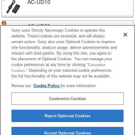
AC-UD10
AC-UD20
Sony uses Strictly Necessary Cookies to operate this
website. These cookies are essential, and will always
remain active. Sony also uses Optional Cookies to improve
site functionality, analyze usage, deliver advertisements and
BC-QZ1
interact with third parties. By using this site, you agree to
the placement of Optional Cookies. You can manage your
cookie preferences at any time by clicking
"Customize
Cookies."
Depending on your selected cookie preferences,
BC-ZD1
the full functionality of this website may not be available.
Review our
Cookie Policy
for more information.
DC-C1
Customize Cookies
Reject Optional Cookies
Accept Optional Cookies
Terms of Use
Contact Us
Cookie Policy