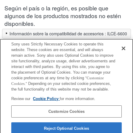
Según el país o la región, es posible que
algunos de los productos mostrados no estén
disponibles.
Información sobre la compatibilidad de accesorios : ILCE-6600
Selector de lentes
Sony uses Strictly Necessary Cookies to operate this
Selecciona una lente recomendada para el tipo de fotos que quieres
website. These cookies are essential, and will always
capturar.
remain active. Sony also uses Optional Cookies to improve
site functionality, analyze usage, deliver advertisements and
interact with third parties. By using this site, you agree to
Protector de unidad óptica
the placement of Optional Cookies. You can manage your
cookie preferences at any time by clicking
"Customize
Cookies."
Depending on your selected cookie preferences,
Totalmente compatible
the full functionality of this website may not be available.
Compatible, pero con restricciones
Review our
Cookie Policy
for more information.
FDA-EP17
Customize Cookies
Reject Optional Cookies