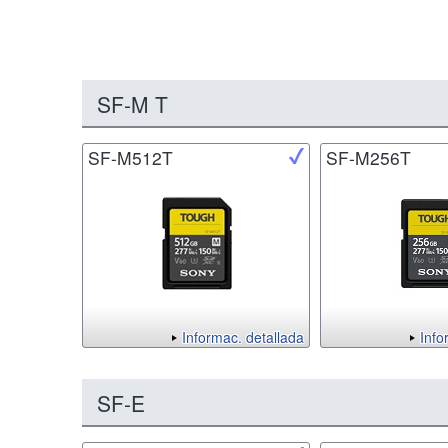
SF-M T
SF-M512T
SF-M256T
Informac. detallada
Info
SF-E