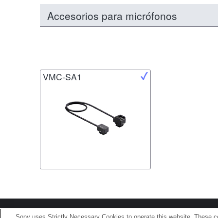
Accesorios para micrófonos
VMC-SA1
Terms of Use
Contact U
Sony uses Strictly Necessary Cookies to operate this website. These co