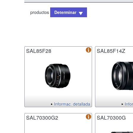
productos
Determinar
SAL85F28
SAL85F14Z
Informac. detallada
Info
SAL70300G2
SAL70300G