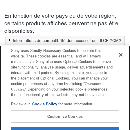
En fonction de votre pays ou de votre région,
certains produits affichés peuvent ne pas être
disponibles.
Informations de compatibilité des accessoires : ILCE-7CM2
Sélecteur d'objectifs
Sony uses Strictly Necessary Cookies to operate this
Sélectionnez un objectif recommandé pour les photos que vous
website. These cookies are essential, and will always
souhaitez prendre
remain active. Sony also uses Optional Cookies to improve
site functionality, analyze usage, deliver advertisements and
interact with third parties. By using this site, you agree to
Capuchon de appareil photo
the placement of Optional Cookies. You can manage your
cookie preferences at any time by clicking
"Customize
Cookies."
Depending on your selected cookie preferences,
Entièrement compatible
the full functionality of this website may not be available.
Compatible, mais avec des restrictions
Review our
Cookie Policy
for more information.
ALC-B1EM
Customize Cookies