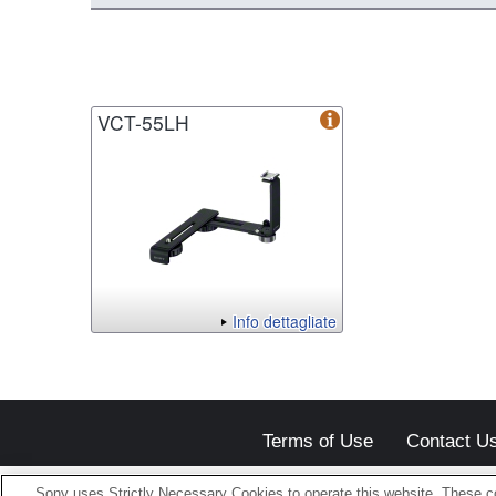
VCT-55LH
Info dettagliate
Terms of Use
Contact U
Sony uses Strictly Necessary Cookies to operate this website. These co