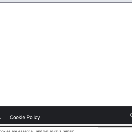
s
Cookie Policy
okies are essential, and will always remain