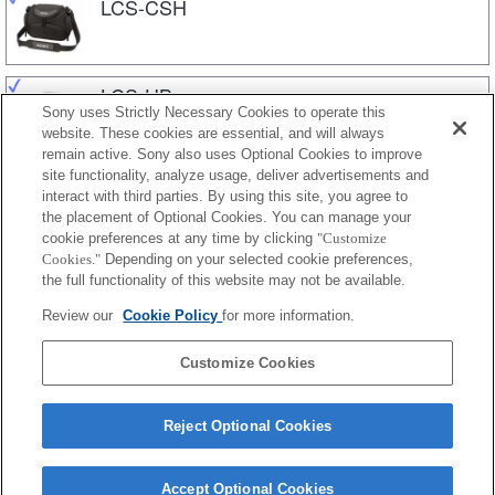
LCS-CSH
LCS-HB
Sony uses Strictly Necessary Cookies to operate this
website. These cookies are essential, and will always
remain active. Sony also uses Optional Cookies to improve
site functionality, analyze usage, deliver advertisements and
LCS-HG
interact with third parties. By using this site, you agree to
the placement of Optional Cookies. You can manage your
cookie preferences at any time by clicking
"Customize
Cookies."
Depending on your selected cookie preferences,
LCS-U10
the full functionality of this website may not be available.
Review our
Cookie Policy
for more information.
LCS-U20
Customize Cookies
Reject Optional Cookies
Accept Optional Cookies
Terms of Use
Contact Us
Cookie Policy