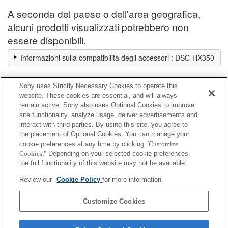
A seconda del paese o dell'area geografica,
alcuni prodotti visualizzati potrebbero non
essere disponibili.
Informazioni sulla compatibilità degli accessori : DSC-HX350
Sony uses Strictly Necessary Cookies to operate this
Pellicola protettiva per schermo
website. These cookies are essential, and will always
remain active. Sony also uses Optional Cookies to improve
site functionality, analyze usage, deliver advertisements and
Completamente compatibile
interact with third parties. By using this site, you agree to
Compatibile, ma con restrizioni
the placement of Optional Cookies. You can manage your
cookie preferences at any time by clicking
"Customize
Cookies."
Depending on your selected cookie preferences,
PCK-L30B
the full functionality of this website may not be available.
Review our
Cookie Policy
for more information.
PCK-LS30
Customize Cookies