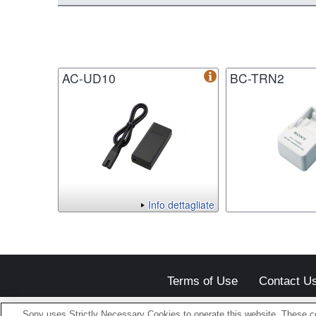
AC-UD10
BC-TRN2
Info dettagliate
Terms of Use
Contact U
Sony uses Strictly Necessary Cookies to operate this website. These co