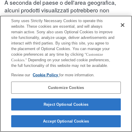
A seconda del paese o dell'area geografica,
alcuni prodotti visualizzati potrebbero non
essere disponibili.
Sony uses Strictly Necessary Cookies to operate this
website. These cookies are essential, and will always
Informazioni sulla compatibilità degli accessori : DSC-HX7
remain active. Sony also uses Optional Cookies to improve
site functionality, analyze usage, deliver advertisements and
interact with third parties. By using this site, you agree to
Pellicola protettiva per schermo
the placement of Optional Cookies. You can manage your
cookie preferences at any time by clicking
"Customize
Cookies."
Depending on your selected cookie preferences,
Completamente compatibile
the full functionality of this website may not be available.
Compatibile, ma con restrizioni
Review our
Cookie Policy
for more information.
PCK-L30B
Customize Cookies
Reject Optional Cookies
Accept Optional Cookies
Terms of Use
Contact Us
Cookie Policy
Copyright 2026 Sony Corporation