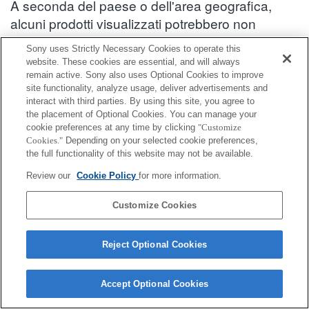
A seconda del paese o dell'area geografica,
alcuni prodotti visualizzati potrebbero non
essere disponibili.
Sony uses Strictly Necessary Cookies to operate this
website. These cookies are essential, and will always
Informazioni sulla compatibilità degli accessori : DSC-RX0M2
remain active. Sony also uses Optional Cookies to improve
site functionality, analyze usage, deliver advertisements and
interact with third parties. By using this site, you agree to
Kit di accessori
the placement of Optional Cookies. You can manage your
cookie preferences at any time by clicking
"Customize
Cookies."
Depending on your selected cookie preferences,
Completamente compatibile
the full functionality of this website may not be available.
Compatibile, ma con restrizioni
Review our
Cookie Policy
for more information.
ACC-TRDCJ
Customize Cookies
Reject Optional Cookies
Accept Optional Cookies
Terms of Use
Contact Us
Cookie Policy
Copyright 2026 Sony Corporation