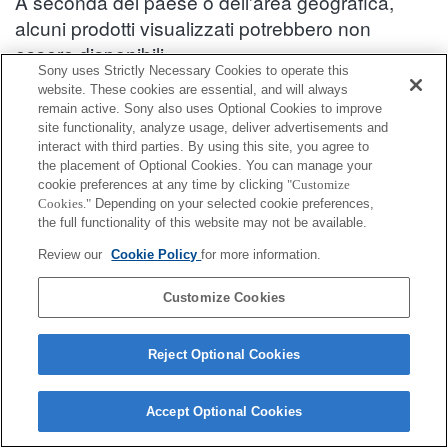
A seconda del paese o dell'area geografica,
alcuni prodotti visualizzati potrebbero non
essere disponibili.
Sony uses Strictly Necessary Cookies to operate this
Informazioni sulla compatibilità degli accessori : DSC-S930
website. These cookies are essential, and will always
remain active. Sony also uses Optional Cookies to improve
site functionality, analyze usage, deliver advertisements and
interact with third parties. By using this site, you agree to
Accessori per "Bloggie"
the placement of Optional Cookies. You can manage your
cookie preferences at any time by clicking
"Customize
Completamente compatibile
Cookies."
Depending on your selected cookie preferences,
the full functionality of this website may not be available.
Compatibile, ma con restrizioni
Review our
Cookie Policy
for more information.
STP-NE
Customize Cookies
Reject Optional Cookies
Terms of Use
Contact Us
Cookie Policy
Accept Optional Cookies
Copyright 2026 Sony Corporation