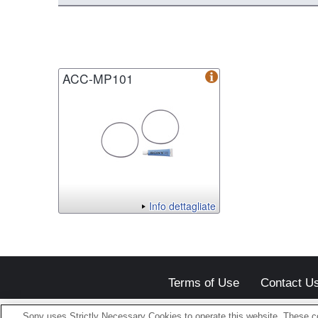
ACC-MP101
Info dettagliate
Terms of Use
Contact U
Sony uses Strictly Necessary Cookies to operate this website. These co