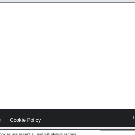
s
Cookie Policy
okies are essential, and will always remain