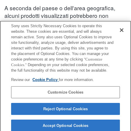
A seconda del paese o dell'area geografica,
alcuni prodotti visualizzati potrebbero non
essere disponibili.
Sony uses Strictly Necessary Cookies to operate this
website. These cookies are essential, and will always
Informazioni sulla compatibilità degli accessori : DSC-TX20
remain active. Sony also uses Optional Cookies to improve
site functionality, analyze usage, deliver advertisements and
interact with third parties. By using this site, you agree to
Adattatore scheda di memoria
the placement of Optional Cookies. You can manage your
cookie preferences at any time by clicking
"Customize
Cookies."
Depending on your selected cookie preferences,
Completamente compatibile
the full functionality of this website may not be available.
Compatibile, ma con restrizioni
Review our
Cookie Policy
for more information.
SRAC-A1
Customize Cookies
Reject Optional Cookies
Accept Optional Cookies
Terms of Use
Contact Us
Cookie Policy
Copyright 2026 Sony Corporation