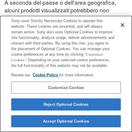
A seconda del paese o dell'area geografica,
alcuni prodotti visualizzati potrebbero non
essere disponibili.
Sony uses Strictly Necessary Cookies to operate this
website. These cookies are essential, and will always
Informazioni sulla compatibilità degli accessori : DSC-TX66
remain active. Sony also uses Optional Cookies to improve
site functionality, analyze usage, deliver advertisements and
interact with third parties. By using this site, you agree to
Accessori per Action Cam
the placement of Optional Cookies. You can manage your
cookie preferences at any time by clicking
"Customize
Cookies."
Depending on your selected cookie preferences,
Completamente compatibile
the full functionality of this website may not be available.
Compatibile, ma con restrizioni
Review our
Cookie Policy
for more information.
VCT-AMP1
Customize Cookies
Reject Optional Cookies
Accept Optional Cookies
Terms of Use
Contact Us
Cookie Policy
Copyright 2026 Sony Corporation