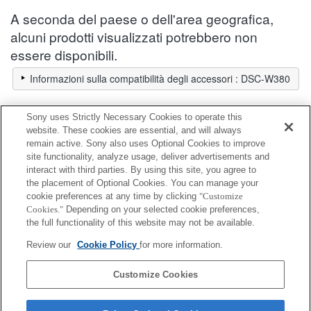
A seconda del paese o dell'area geografica,
alcuni prodotti visualizzati potrebbero non
essere disponibili.
Informazioni sulla compatibilità degli accessori : DSC-W380
Sony uses Strictly Necessary Cookies to operate this
Pellicola protettiva per schermo
website. These cookies are essential, and will always
remain active. Sony also uses Optional Cookies to improve
site functionality, analyze usage, deliver advertisements and
Completamente compatibile
interact with third parties. By using this site, you agree to
Compatibile, ma con restrizioni
the placement of Optional Cookies. You can manage your
cookie preferences at any time by clicking
"Customize
Cookies."
Depending on your selected cookie preferences,
PCK-L27D
the full functionality of this website may not be available.
Review our
Cookie Policy
for more information.
PCK-LS27
Customize Cookies