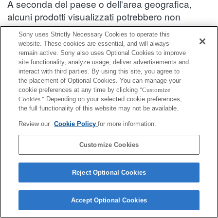
A seconda del paese o dell'area geografica,
alcuni prodotti visualizzati potrebbero non
essere disponibili.
Sony uses Strictly Necessary Cookies to operate this
website. These cookies are essential, and will always
Informazioni sulla compatibilità degli accessori : DSC-W380
remain active. Sony also uses Optional Cookies to improve
site functionality, analyze usage, deliver advertisements and
interact with third parties. By using this site, you agree to
Accessori per "Bloggie"
the placement of Optional Cookies. You can manage your
cookie preferences at any time by clicking
"Customize
Cookies."
Depending on your selected cookie preferences,
Completamente compatibile
the full functionality of this website may not be available.
Compatibile, ma con restrizioni
Review our
Cookie Policy
for more information.
STP-NE
Customize Cookies
Reject Optional Cookies
Accept Optional Cookies
Terms of Use
Contact Us
Cookie Policy
Copyright 2026 Sony Corporation