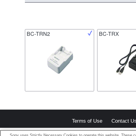
BC-TRN2
BC-TRX
Terms of Use
Contact U
Sony uses Strictly Necessary Cookies to operate this website. These co