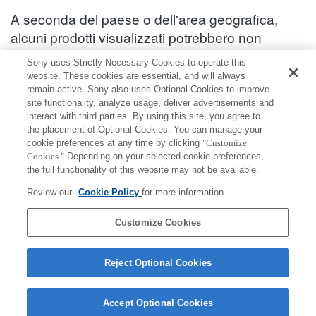
A seconda del paese o dell'area geografica,
alcuni prodotti visualizzati potrebbero non
essere disponibili.
Sony uses Strictly Necessary Cookies to operate this
website. These cookies are essential, and will always
Informazioni sulla compatibilità degli accessori : DSC-WX60
remain active. Sony also uses Optional Cookies to improve
site functionality, analyze usage, deliver advertisements and
interact with third parties. By using this site, you agree to
Adattatore scheda di memoria
the placement of Optional Cookies. You can manage your
cookie preferences at any time by clicking
"Customize
Cookies."
Depending on your selected cookie preferences,
Completamente compatibile
the full functionality of this website may not be available.
Compatibile, ma con restrizioni
Review our
Cookie Policy
for more information.
SRAC-A1
Customize Cookies
Reject Optional Cookies
Accept Optional Cookies
Terms of Use
Contact Us
Cookie Policy
Copyright 2026 Sony Corporation