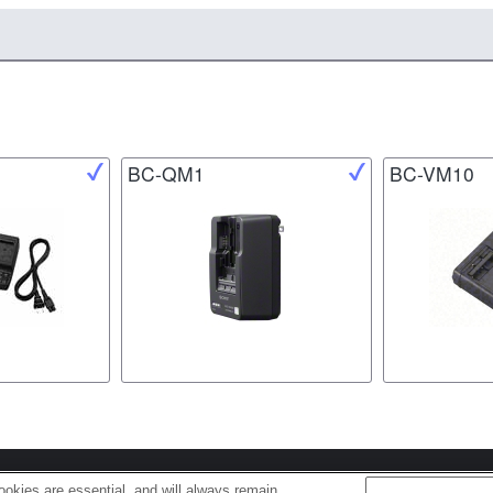
BC-QM1
BC-VM10
s
Cookie Policy
okies are essential, and will always remain