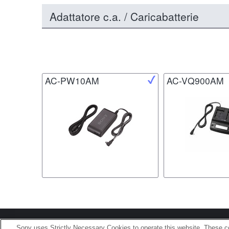
Adattatore c.a. / Caricabatterie
AC-PW10AM
AC-VQ900AM
Terms of Use
Contact U
Sony uses Strictly Necessary Cookies to operate this website. These co