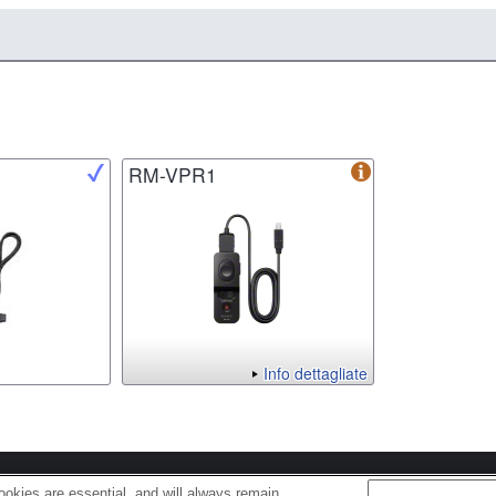
RM-VPR1
Info dettagliate
s
Cookie Policy
okies are essential, and will always remain