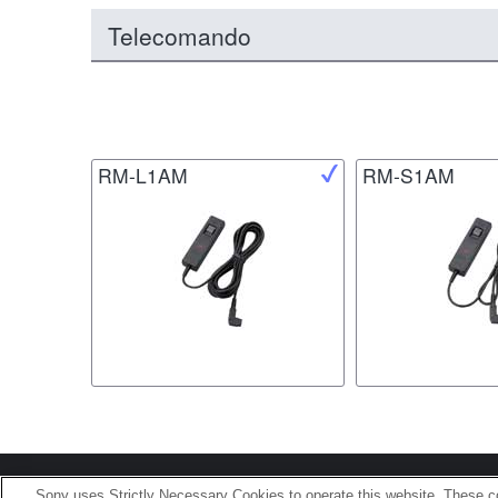
Telecomando
RM-L1AM
RM-S1AM
Terms of Use
Contact U
Sony uses Strictly Necessary Cookies to operate this website. These co