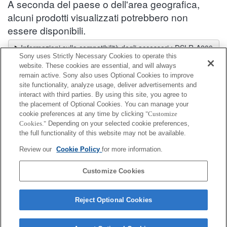
A seconda del paese o dell'area geografica,
alcuni prodotti visualizzati potrebbero non
essere disponibili.
Informazioni sulla compatibilità degli accessori : DSLR-A200
Sony uses Strictly Necessary Cookies to operate this
Selettore obiettivi
website. These cookies are essential, and will always
Seleziona un obiettivo consigliato per le foto che desideri scattare
remain active. Sony also uses Optional Cookies to improve
site functionality, analyze usage, deliver advertisements and
interact with third parties. By using this site, you agree to
Coperchio corpo
the placement of Optional Cookies. You can manage your
cookie preferences at any time by clicking
"Customize
Cookies."
Depending on your selected cookie preferences,
Completamente compatibile
the full functionality of this website may not be available.
Compatibile, ma con restrizioni
Review our
Cookie Policy
for more information.
ALC-B55
Customize Cookies
Reject Optional Cookies