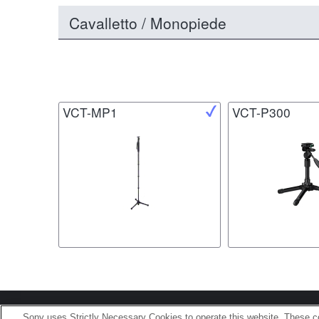
Cavalletto / Monopiede
VCT-MP1
VCT-P300
Terms of Use
Contact U
Sony uses Strictly Necessary Cookies to operate this website. These co