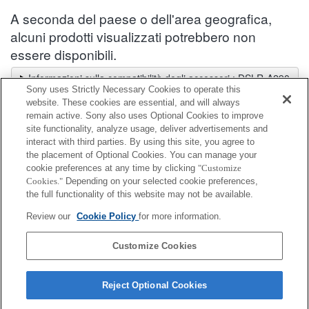
A seconda del paese o dell'area geografica,
alcuni prodotti visualizzati potrebbero non
essere disponibili.
Informazioni sulla compatibilità degli accessori : DSLR-A290
Sony uses Strictly Necessary Cookies to operate this
Selettore obiettivi
website. These cookies are essential, and will always
Seleziona un obiettivo consigliato per le foto che desideri scattare
remain active. Sony also uses Optional Cookies to improve
site functionality, analyze usage, deliver advertisements and
interact with third parties. By using this site, you agree to
Adattatore per supporto accessori
the placement of Optional Cookies. You can manage your
cookie preferences at any time by clicking
"Customize
Cookies."
Depending on your selected cookie preferences,
Completamente compatibile
the full functionality of this website may not be available.
Compatibile, ma con restrizioni
Review our
Cookie Policy
for more information.
ADP-AMA
Customize Cookies
Reject Optional Cookies