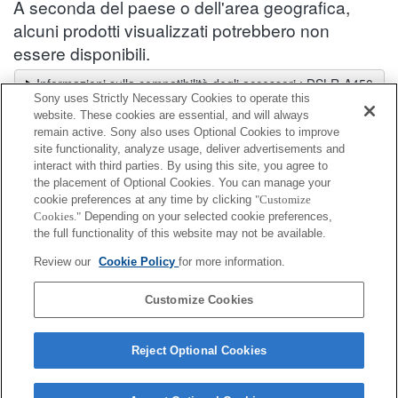
A seconda del paese o dell'area geografica,
alcuni prodotti visualizzati potrebbero non
essere disponibili.
Informazioni sulla compatibilità degli accessori : DSLR-A450
Sony uses Strictly Necessary Cookies to operate this
Selettore obiettivi
website. These cookies are essential, and will always
Seleziona un obiettivo consigliato per le foto che desideri scattare
remain active. Sony also uses Optional Cookies to improve
site functionality, analyze usage, deliver advertisements and
interact with third parties. By using this site, you agree to
Batteria / Alimentazione
the placement of Optional Cookies. You can manage your
cookie preferences at any time by clicking
"Customize
Cookies."
Depending on your selected cookie preferences,
Completamente compatibile
the full functionality of this website may not be available.
Compatibile, ma con restrizioni
Review our
Cookie Policy
for more information.
NP-FM500H
Customize Cookies
Reject Optional Cookies