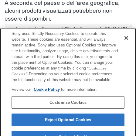
A seconda del paese o dell'area geografica,
alcuni prodotti visualizzati potrebbero non
essere disponibili.
Informazioni sulla compatibilità degli accessori : DSLR-A450
Sony uses Strictly Necessary Cookies to operate this
Selettore obiettivi
website. These cookies are essential, and will always
Seleziona un obiettivo consigliato per le foto che desideri scattare
remain active. Sony also uses Optional Cookies to improve
site functionality, analyze usage, deliver advertisements and
interact with third parties. By using this site, you agree to
Kit di accessori
the placement of Optional Cookies. You can manage your
cookie preferences at any time by clicking
"Customize
Cookies."
Depending on your selected cookie preferences,
Completamente compatibile
the full functionality of this website may not be available.
Compatibile, ma con restrizioni
Review our
Cookie Policy
for more information.
ACC-FM1A
Customize Cookies
Reject Optional Cookies