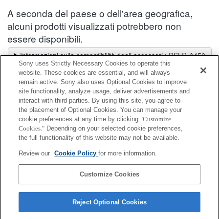
A seconda del paese o dell'area geografica,
alcuni prodotti visualizzati potrebbero non
essere disponibili.
Informazioni sulla compatibilità degli accessori : DSLR-A450
Sony uses Strictly Necessary Cookies to operate this
Selettore obiettivi
website. These cookies are essential, and will always
Seleziona un obiettivo consigliato per le foto che desideri scattare
remain active. Sony also uses Optional Cookies to improve
site functionality, analyze usage, deliver advertisements and
interact with third parties. By using this site, you agree to
Adattatore per supporto accessori
the placement of Optional Cookies. You can manage your
cookie preferences at any time by clicking
"Customize
Cookies."
Depending on your selected cookie preferences,
Completamente compatibile
the full functionality of this website may not be available.
Compatibile, ma con restrizioni
Review our
Cookie Policy
for more information.
ADP-AMA
Customize Cookies
Reject Optional Cookies