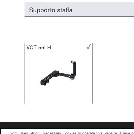
Supporto staffa
VCT-55LH
Terms of Use
Contact U
Sony uses Strictly Necessary Cookies to operate this website. These co