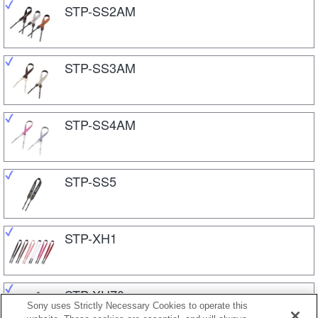
STP-SS2AM
STP-SS3AM
STP-SS4AM
STP-SS5
STP-XH1
STP-XH70
Sony uses Strictly Necessary Cookies to operate this