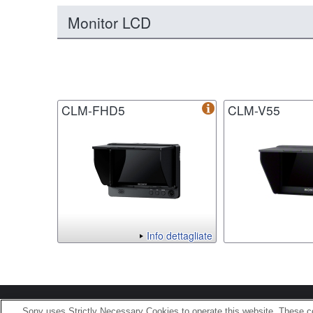
Monitor LCD
CLM-FHD5
CLM-V55
Info dettagliate
Terms of Use
Contact U
Sony uses Strictly Necessary Cookies to operate this website. These co