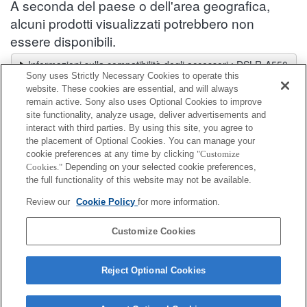
A seconda del paese o dell'area geografica,
alcuni prodotti visualizzati potrebbero non
essere disponibili.
Informazioni sulla compatibilità degli accessori : DSLR-A550
Sony uses Strictly Necessary Cookies to operate this
Selettore obiettivi
website. These cookies are essential, and will always
Seleziona un obiettivo consigliato per le foto che desideri scattare
remain active. Sony also uses Optional Cookies to improve
site functionality, analyze usage, deliver advertisements and
interact with third parties. By using this site, you agree to
Copertura supporto
the placement of Optional Cookies. You can manage your
cookie preferences at any time by clicking
"Customize
Cookies."
Depending on your selected cookie preferences,
Completamente compatibile
the full functionality of this website may not be available.
Compatibile, ma con restrizioni
Review our
Cookie Policy
for more information.
FA-SHC1AM
Customize Cookies
Reject Optional Cookies