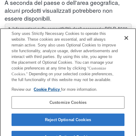
A seconda del paese o dell'area geografica,
alcuni prodotti visualizzati potrebbero non
essere disponibili.
Informazioni sulla compatibilità degli accessori : DSLR-A560
Sony uses Strictly Necessary Cookies to operate this
Selettore obiettivi
website. These cookies are essential, and will always
Seleziona un obiettivo consigliato per le foto che desideri scattare
remain active. Sony also uses Optional Cookies to improve
site functionality, analyze usage, deliver advertisements and
interact with third parties. By using this site, you agree to
Kit di accessori
the placement of Optional Cookies. You can manage your
cookie preferences at any time by clicking
"Customize
Cookies."
Depending on your selected cookie preferences,
Completamente compatibile
the full functionality of this website may not be available.
Compatibile, ma con restrizioni
Review our
Cookie Policy
for more information.
ACC-FM1A
Customize Cookies
Reject Optional Cookies