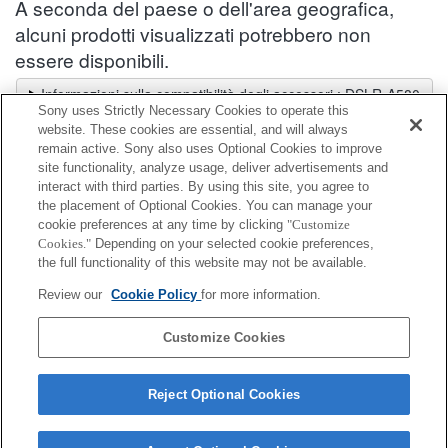
A seconda del paese o dell'area geografica,
alcuni prodotti visualizzati potrebbero non
essere disponibili.
Informazioni sulla compatibilità degli accessori : DSLR-A580
Sony uses Strictly Necessary Cookies to operate this
Selettore obiettivi
website. These cookies are essential, and will always
Seleziona un obiettivo consigliato per le foto che desideri scattare
remain active. Sony also uses Optional Cookies to improve
site functionality, analyze usage, deliver advertisements and
interact with third parties. By using this site, you agree to
Supporto staffa
the placement of Optional Cookies. You can manage your
cookie preferences at any time by clicking
"Customize
Cookies."
Depending on your selected cookie preferences,
Completamente compatibile
the full functionality of this website may not be available.
Compatibile, ma con restrizioni
Review our
Cookie Policy
for more information.
VCT-55LH
Customize Cookies
Reject Optional Cookies