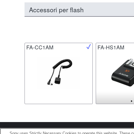
Accessori per flash
FA-CC1AM
FA-HS1AM
Terms of Use
Contact U
Sony uses Strictly Necessary Cookies to operate this website. These co