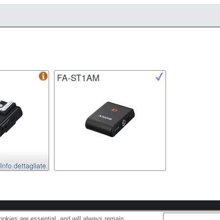
FA-ST1AM
Info dettagliate
s
Cookie Policy
okies are essential, and will always remain