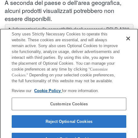
A seconda del paese o dell'area geografica,
alcuni prodotti visualizzati potrebbero non
essere disponibili.
Informazioni sulla compatibilità degli accessori : DSLR-A700
Sony uses Strictly Necessary Cookies to operate this
Selettore obiettivi
website. These cookies are essential, and will always
Seleziona un obiettivo consigliato per le foto che desideri scattare
remain active. Sony also uses Optional Cookies to improve
site functionality, analyze usage, deliver advertisements and
interact with third parties. By using this site, you agree to
Impugnatura verticale
the placement of Optional Cookies. You can manage your
cookie preferences at any time by clicking
"Customize
Cookies."
Depending on your selected cookie preferences,
Completamente compatibile
the full functionality of this website may not be available.
Compatibile, ma con restrizioni
Review our
Cookie Policy
for more information.
VG-C70AM
Customize Cookies
Reject Optional Cookies