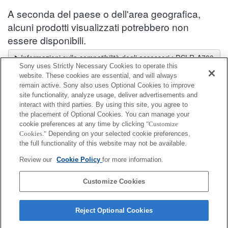
A seconda del paese o dell'area geografica,
alcuni prodotti visualizzati potrebbero non
essere disponibili.
Informazioni sulla compatibilità degli accessori : DSLR-A700
Sony uses Strictly Necessary Cookies to operate this
Selettore obiettivi
website. These cookies are essential, and will always
Seleziona un obiettivo consigliato per le foto che desideri scattare
remain active. Sony also uses Optional Cookies to improve
site functionality, analyze usage, deliver advertisements and
interact with third parties. By using this site, you agree to
Adattatore per supporto accessori
the placement of Optional Cookies. You can manage your
cookie preferences at any time by clicking
"Customize
Cookies."
Depending on your selected cookie preferences,
Completamente compatibile
the full functionality of this website may not be available.
Compatibile, ma con restrizioni
Review our
Cookie Policy
for more information.
ADP-AMA
Customize Cookies
Reject Optional Cookies