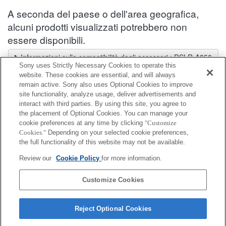
A seconda del paese o dell'area geografica,
alcuni prodotti visualizzati potrebbero non
essere disponibili.
Informazioni sulla compatibilità degli accessori : DSLR-A850
Sony uses Strictly Necessary Cookies to operate this
Selettore obiettivi
website. These cookies are essential, and will always
Seleziona un obiettivo consigliato per le foto che desideri scattare
remain active. Sony also uses Optional Cookies to improve
site functionality, analyze usage, deliver advertisements and
interact with third parties. By using this site, you agree to
Adattatore per supporto accessori
the placement of Optional Cookies. You can manage your
cookie preferences at any time by clicking
"Customize
Cookies."
Depending on your selected cookie preferences,
Completamente compatibile
the full functionality of this website may not be available.
Compatibile, ma con restrizioni
Review our
Cookie Policy
for more information.
ADP-AMA
Customize Cookies
Reject Optional Cookies