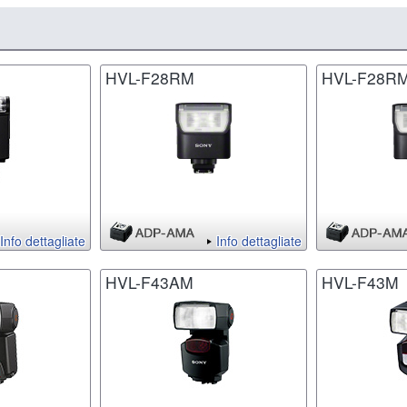
HVL-F28RM
HVL-F28R
Info dettagliate
Info dettagliate
HVL-F43AM
HVL-F43M