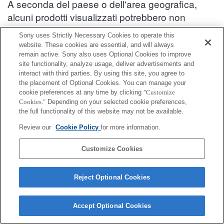
A seconda del paese o dell'area geografica,
alcuni prodotti visualizzati potrebbero non
essere disponibili.
Sony uses Strictly Necessary Cookies to operate this
website. These cookies are essential, and will always
Informazioni sulla compatibilità degli accessori : HDR-AS20
remain active. Sony also uses Optional Cookies to improve
site functionality, analyze usage, deliver advertisements and
interact with third parties. By using this site, you agree to
Accessori per "Bloggie"
the placement of Optional Cookies. You can manage your
cookie preferences at any time by clicking
"Customize
Cookies."
Depending on your selected cookie preferences,
Completamente compatibile
the full functionality of this website may not be available.
Compatibile, ma con restrizioni
Review our
Cookie Policy
for more information.
STP-NE
Customize Cookies
Reject Optional Cookies
Accept Optional Cookies
Terms of Use
Contact Us
Cookie Policy
Copyright 2026 Sony Corporation